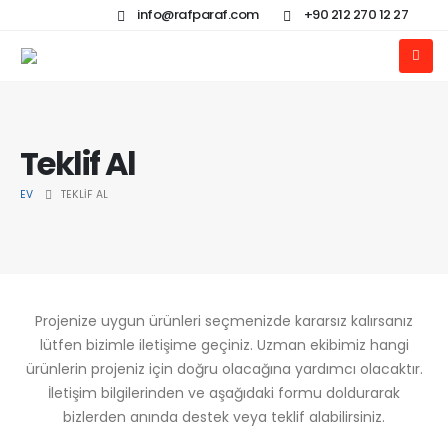
info@rafparaf.com
+90 212 270 12 27
Teklif Al
EV
TEKLIF AL
Projenize uygun ürünleri seçmenizde kararsız kalırsanız
lütfen bizimle iletişime geçiniz. Uzman ekibimiz hangi
ürünlerin projeniz için doğru olacağına yardımcı olacaktır.
İletişim bilgilerinden ve aşağıdaki formu doldurarak
bizlerden anında destek veya teklif alabilirsiniz.